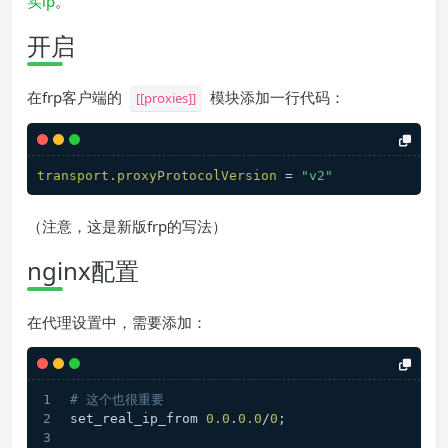
实ip
。
开启
在frp客户端的
模块添加一行代码：
[[proxies]]
transport.proxyProtocolVersion
 = 
"v2"
（注意，这是新版frp的写法）
nginx配置
在代理设置中，需要添加：
# 这个也很重要
set_real_ip_from 
0.0
.
0.0
/
0
;