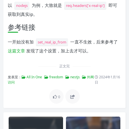
以
为例，大致就是
即可
nodejs
req.headers['x-real-ip']
获取到真实ip。
参考链接
一开始没有加
一直不生效，后来参考了
set_real_ip_from
这篇文章
发现了这个设置，加上去才可以。
正文完
发表至：
All In One
freedom
nestjs
外网
2024年1月16
访问
日
0