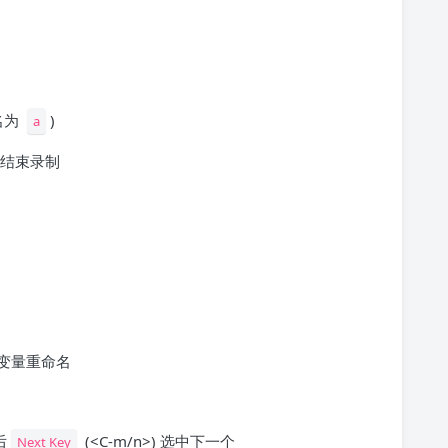
名为
)
a
结束录制
变量重命名
后
(<C-m/n>) 选中下一个
Next Key