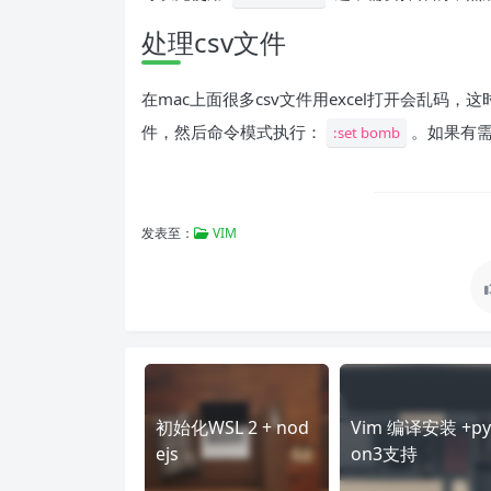
处理csv文件
在mac上面很多csv文件用excel打开会乱码
件，然后命令模式执行：
。如果有需
:set bomb
发表至：
VIM
初始化WSL 2 + nod
Vim 编译安装 +py
ejs
on3支持