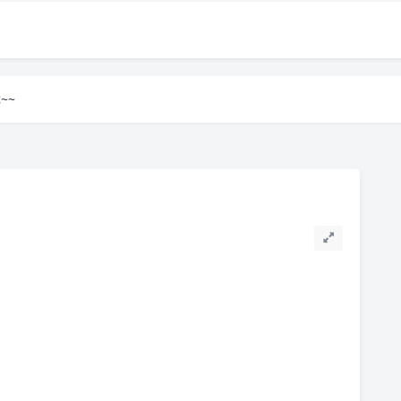
~~
~~