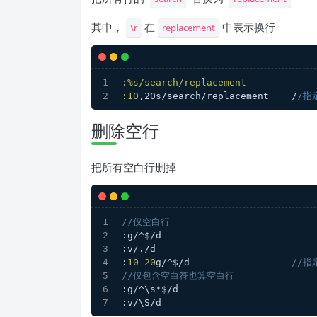
其中，
在
中表示换行
\r
replacement
:%s/search/replacement
:
10
,20s/search/replacement    /
/指
删除空行
把所有空白行删掉
//仅空白行
:g/^$/d
:v/./d
:
10
-20
g/^$/d                  
//指
//仅包含空白符也算空白行
:g/^\s*$/d
:v/\S/d