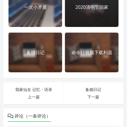
一次小矛盾
2020清明节回家
备婚日记
命令行视频下载利器
我家仙女 记忆・语录
备婚日记
上一篇
下一篇
评论（一条评论）